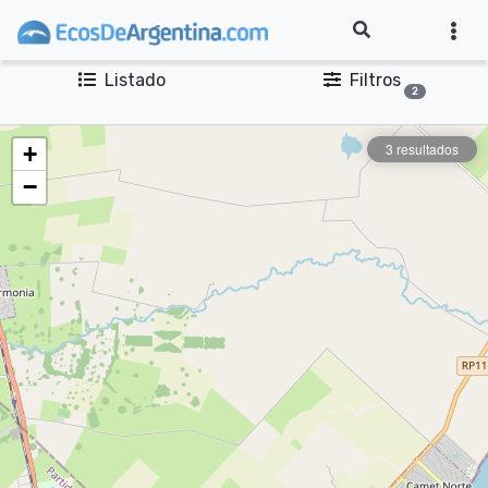
Listado
Filtros
2
3 resultados
+
−