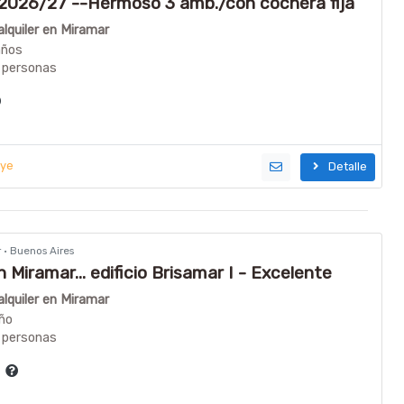
26/27 --Hermoso 3 amb./con cochera fija
lquiler en Miramar
años
 personas
uye
Detalle
r · Buenos Aires
n Miramar... edificio Brisamar I - Excelente
lquiler en Miramar
ño
 personas
a