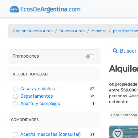
Región Buenos Aires
Buenos Aires
Miramar
para 1 perso
Buscar
Promociones
Alquil
TIPO DE PROPIEDAD
60 propiedades
Casas y cabañas
27
entre
$50.000 
personas. Adem
Departamentos
32
del centro.
Aparts y complejos
1
Para 1 person
COMODIDADES
Acepta mascotas (consultar)
21