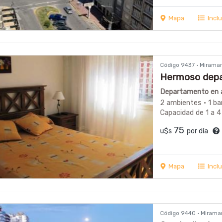
Mapa
Incl
Código 9437 · Mirama
Hermoso depa
febrero. Vista
Departamento en a
2 ambientes · 1 ba
Capacidad de 1 a 4
75
u$s
por día
Mapa
Incl
Código 9440 · Mirama