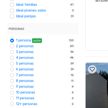
Ideal familias
47
Ideal jóvenes solos
3
Ideal parejas
31
PERSONAS
1 persona
120
quitar
2 personas
89
3 personas
94
4 personas
98
5 personas
59
6 personas
39
7 personas
16
8 personas
11
9 personas
4
10 personas
4
11 personas
2
12+ personas
2