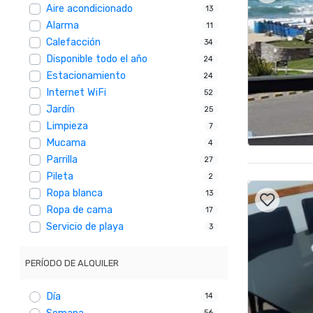
Aire acondicionado
13
Alarma
11
Calefacción
34
Disponible todo el año
24
Estacionamiento
24
Internet WiFi
52
Jardín
25
Limpieza
7
Mucama
4
Parrilla
27
Pileta
2
Ropa blanca
13
Ropa de cama
17
Servicio de playa
3
PERÍODO DE ALQUILER
Día
14
56