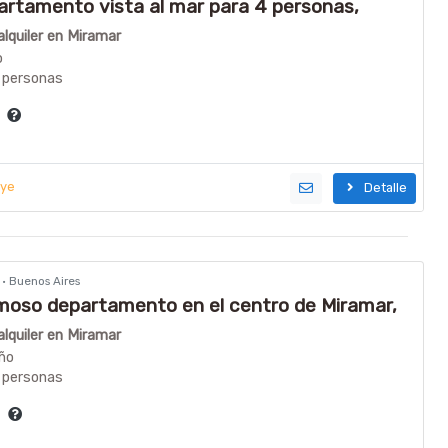
partamento vista al mar para 4 personas,
lquiler en Miramar
o
 personas
a
uye
Detalle
r · Buenos Aires
rmoso departamento en el centro de Miramar,
ya y la peatonal!!!
lquiler en Miramar
ño
 personas
ía