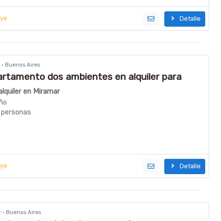
uye
Detalle
r · Buenos Aires
rtamento dos ambientes en alquiler para
 lateral al mar y a media cuadra de la peatonal
lquiler en Miramar
ño
 personas
uye
Detalle
r · Buenos Aires