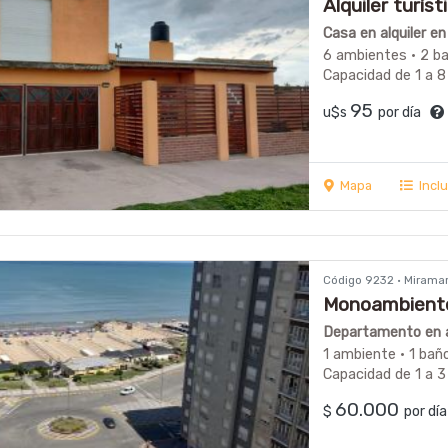
Alquiler turíst
Casa en alquiler e
6 ambientes · 2 b
Capacidad de 1 a 8
95
u$s
por día
Mapa
Incl
Código 9232 · Mirama
Monoambiente
Departamento en a
1 ambiente · 1 bañ
Capacidad de 1 a 3
60.000
$
por d