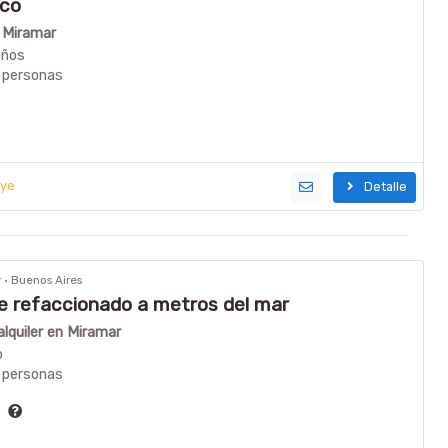
ico
n Miramar
años
 personas
uye
Detalle
r · Buenos Aires
 refaccionado a metros del mar
lquiler en Miramar
o
 personas
ía