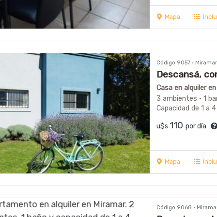
Mapa
Incl
Código 9057 · Mirama
Descansá, co
Casa en alquiler e
3 ambientes · 1 ba
Capacidad de 1 a 4
110
u$s
por día
Mapa
Incl
Código 9068 · Mirama