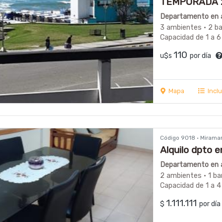
TEMPORADA 20
Frte. al mar
Departamento en a
3 ambientes · 2 b
Capacidad de 1 a 6
110
u$s
por día
Mapa
Incl
Código 9018 · Mirama
Alquilo dpto e
oportunidad
Departamento en a
2 ambientes · 1 ba
Capacidad de 1 a 4
1.111.111
$
por dí