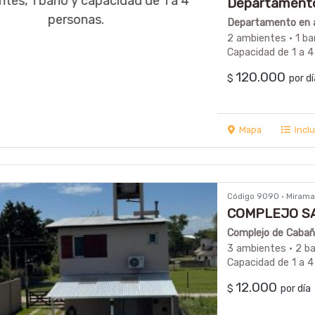
Departamento 
Departamento en a
2 ambientes · 1 ba
Capacidad de 1 a 4
120.000
$
por d
Mapa
Incl
Código 9090 · Mirama
COMPLEJO S
Complejo de Cabaña
3 ambientes · 2 b
Capacidad de 1 a 4
12.000
$
por dí