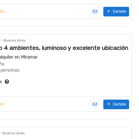
uye
Detalle
r · Buenos Aires
4 ambientes, luminoso y excelente ubicación
ICIEMBRE, FEBRERO y MARZO
lquiler en Miramar
ño
 personas
ía
uye
Detalle
r · Buenos Aires