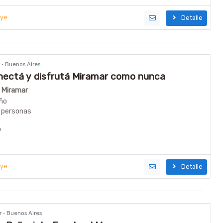
uye
Detalle
r · Buenos Aires
nectá y disfrutá Miramar como nunca
n Miramar
ño
 personas
uye
Detalle
r · Buenos Aires