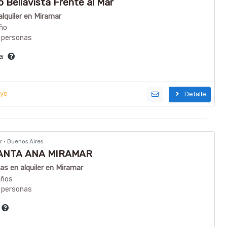
Bellavista Frente al Mar
lquiler en Miramar
ño
 personas
ía
uye
Detalle
r · Buenos Aires
ANTA ANA MIRAMAR
s en alquiler en Miramar
años
 personas
a