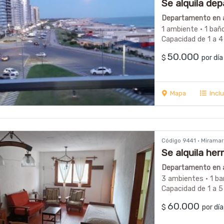
Se alquila de
impecable!!!
Departamento en a
1 ambiente · 1 bañ
Capacidad de 1 a 4
50.000
$
por dí
Mapa
Incl
Código 9441 · Mirama
Se alquila he
cerca de la pla
Departamento en a
3 ambientes · 1 ba
Capacidad de 1 a 5
60.000
$
por d