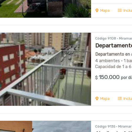
Mapa
Incl
Código 9108 · Mirama
Departamento 
Disponible D
Departamento en a
4 ambientes · 1 ba
Capacidad de 1 a 6
150.000
$
por d
Mapa
Incl
Código 9135 · Mirama