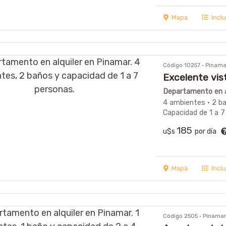
Mapa
Incl
Código 10257 · Pinam
Excelente vis
Departamento en a
4 ambientes · 2 b
Capacidad de 1 a 7
185
u$s
por día
Mapa
Incl
Código 2505 · Pinama