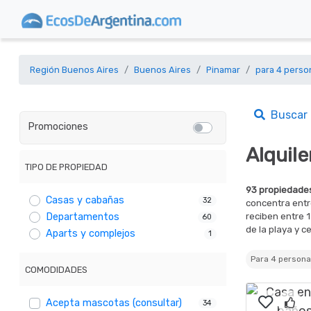
Región Buenos Aires
Buenos Aires
Pinamar
para 4 perso
Buscar
Promociones
Alquil
TIPO DE PROPIEDAD
93 propiedades
Casas y cabañas
32
concentra ent
reciben entre 
Departamentos
60
de la playa y c
Aparts y complejos
1
Para 4 perso
COMODIDADES
Acepta mascotas (consultar)
34