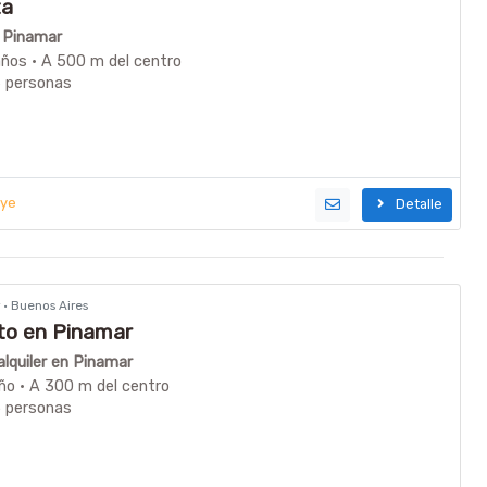
ta
n Pinamar
ños · A 500 m del centro
6 personas
uye
Detalle
r · Buenos Aires
o en Pinamar
lquiler en Pinamar
ño · A 300 m del centro
5 personas