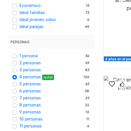
Económico
13
Ideal familias
73
Ideal jóvenes solos
6
Ideal parejas
44
PERSONAS
1 persona
36
2 años en el po
2 personas
69
3 personas
83
4 personas
126
quitar
5 personas
63
6 personas
58
7 personas
29
8 personas
22
9 personas
12
10 personas
11
11 personas
6