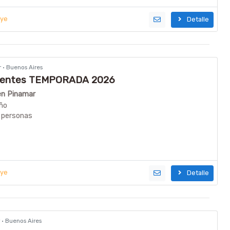
uye
Detalle
r · Buenos Aires
bientes TEMPORADA 2026
 en Pinamar
ño
 personas
uye
Detalle
r · Buenos Aires