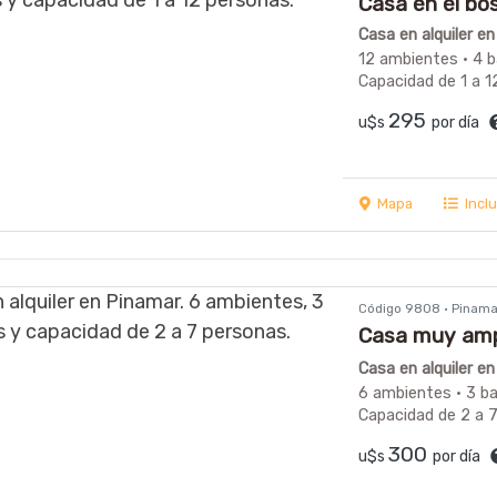
Casa en el bos
Casa en alquiler e
12 ambientes · 4 
Capacidad de 1 a 1
295
u$s
por día
Mapa
Incl
Código 9808 · Pinama
Casa muy ampl
centro, Libert
Casa en alquiler e
6 ambientes · 3 b
Capacidad de 2 a 
300
u$s
por día