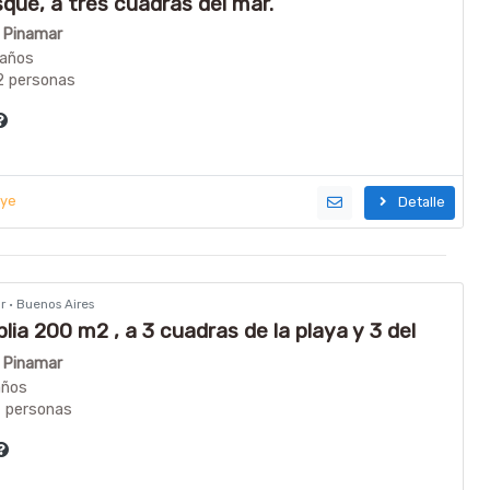
que, a tres cuadras del mar.
n Pinamar
baños
2 personas
uye
Detalle
r · Buenos Aires
ia 200 m2 , a 3 cuadras de la playa y 3 del
ador y Sirena
n Pinamar
años
7 personas