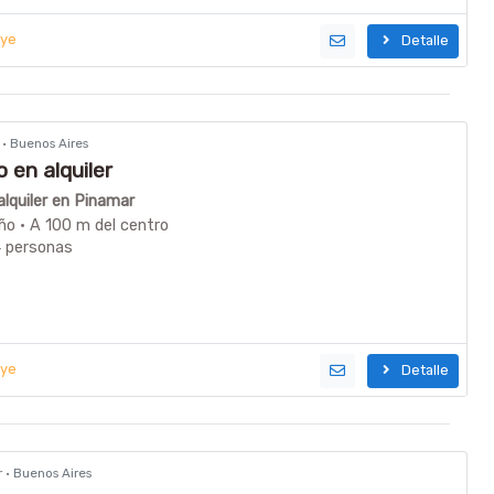
uye
Detalle
r · Buenos Aires
en alquiler
lquiler en Pinamar
ño · A 100 m del centro
4 personas
uye
Detalle
r · Buenos Aires