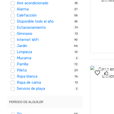
Aire acondicionado
35
Alarma
27
Calefacción
56
Disponible todo el año
34
Estacionamiento
79
Gimnasio
13
Internet WiFi
90
Jardín
46
Limpieza
10
Mucama
2
Parrilla
72
Pileta
29
Ropa blanca
16
Ropa de cama
13
Servicio de playa
2
PERÍODO DE ALQUILER
46