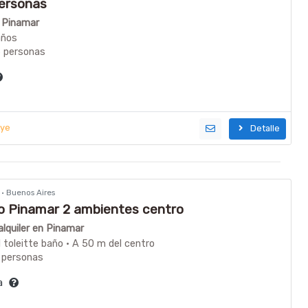
personas
n Pinamar
años
6 personas
uye
Detalle
r · Buenos Aires
 Pinamar 2 ambientes centro
lquiler en Pinamar
1 toleitte baño · A 50 m del centro
 personas
ía