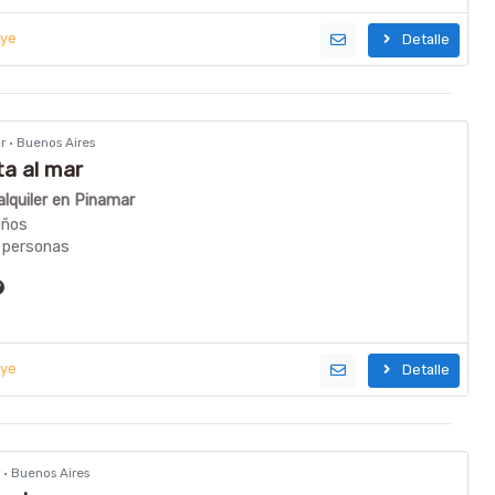
uye
Detalle
ar · Buenos Aires
ta al mar
lquiler en Pinamar
años
 personas
uye
Detalle
r · Buenos Aires