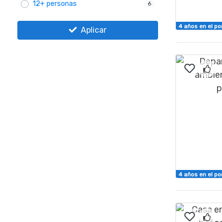
12+ personas
6
4 años en el po
Aplicar
4 años en el po