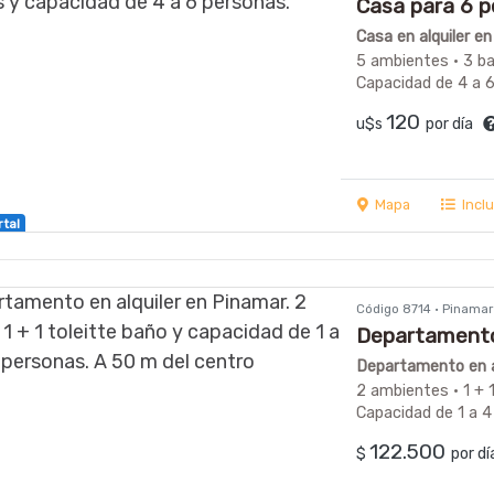
Casa para 6 
Casa en alquiler e
5 ambientes · 3 b
Capacidad de 4 a 
120
u$s
por día
Mapa
Incl
rtal
Código 8714 · Pinama
Departamento
Departamento en a
2 ambientes · 1 + 
Capacidad de 1 a 4
122.500
$
por d