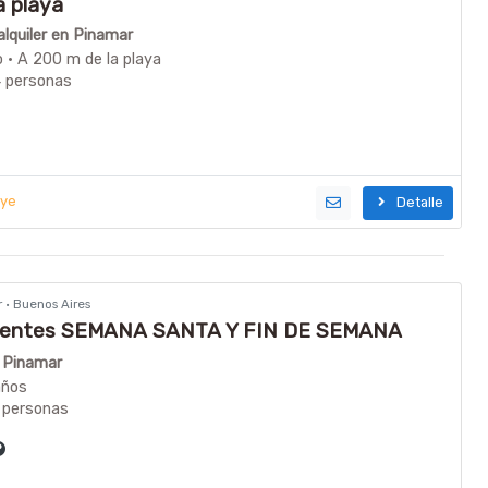
a playa
lquiler en Pinamar
o · A 200 m de la playa
4 personas
uye
Detalle
r · Buenos Aires
bientes SEMANA SANTA Y FIN DE SEMANA
n Pinamar
años
 personas