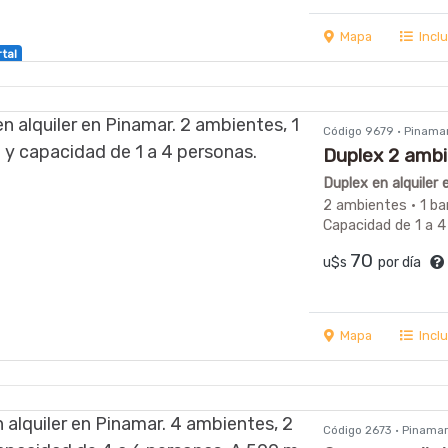
Mapa
Incl
rtal
Código 9679 · Pinama
Duplex 2 am
Duplex en alquiler
2 ambientes · 1 ba
Capacidad de 1 a 4
70
u$s
por día
Mapa
Incl
Código 2673 · Pinama