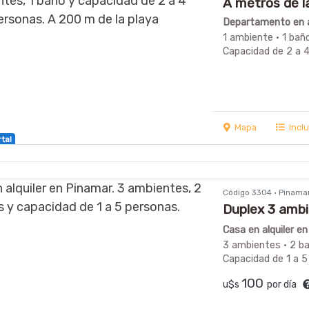
A metros de l
Departamento en a
1 ambiente · 1 bañ
Capacidad de 2 a 
Mapa
Incl
rtal
Código 3304 · Pinama
Duplex 3 am
LARGOS
Casa en alquiler e
3 ambientes · 2 b
Capacidad de 1 a 5
100
u$s
por día