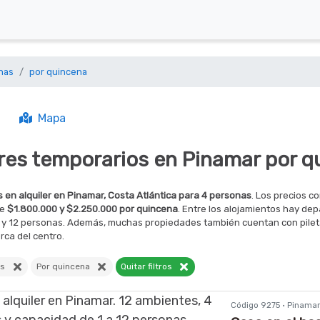
nas
por quincena
Mapa
eres temporarios en Pinamar por q
 en alquiler en Pinamar, Costa Atlántica para 4 personas
. Los precios 
re
$1.800.000 y $2.250.000 por quincena
. Entre los alojamientos hay de
1 y 12 personas. Además, muchas propiedades también cuentan con pileta, 
erca del centro.
nas
Por quincena
Quitar filtros
Código 9275 · Pinama